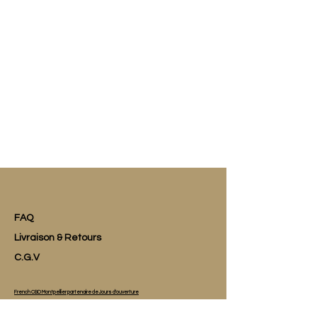
FAQ
Livraison & Retours
C.G.V
French CBD Montpellier partenaire de Jours d'ouverture